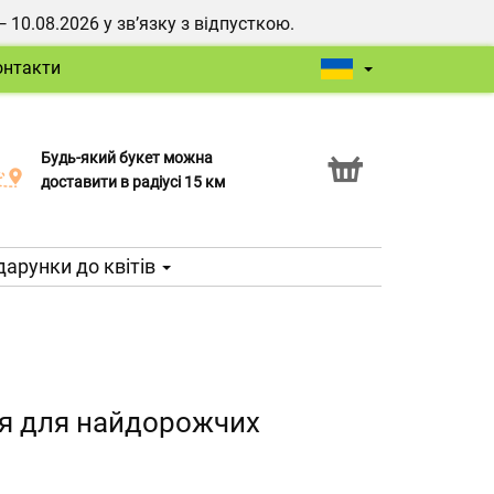
0.08.2026 у зв’язку з відпусткою.
онтакти
Будь-який букет можна
Послуга Click & Collect
доставити в радіусі 15 км
арунки до квітів
ння для найдорожчих