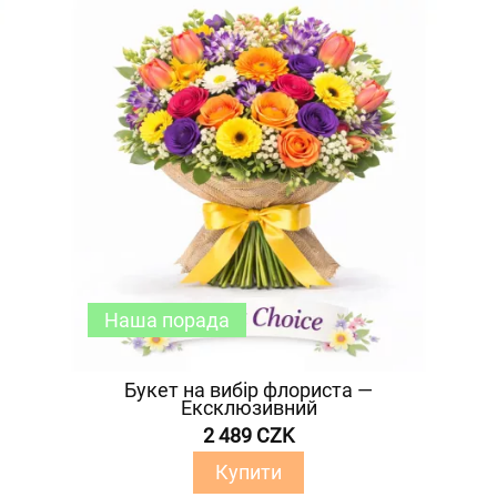
Наша порада
Букет на вибір флориста —
Ексклюзивний
2 489 CZK
Купити