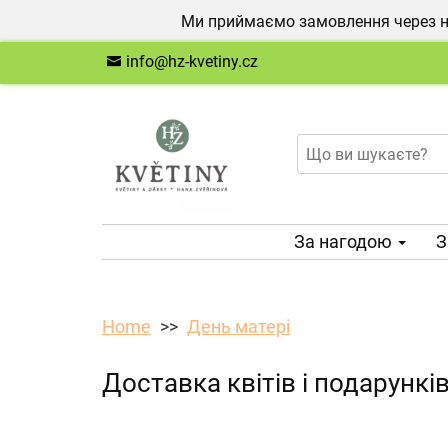
Ми приймаємо замовлення через на
info@hz-kvetiny.cz
За нагодою
З
Home
День матері
Доставка квітів і подарунк