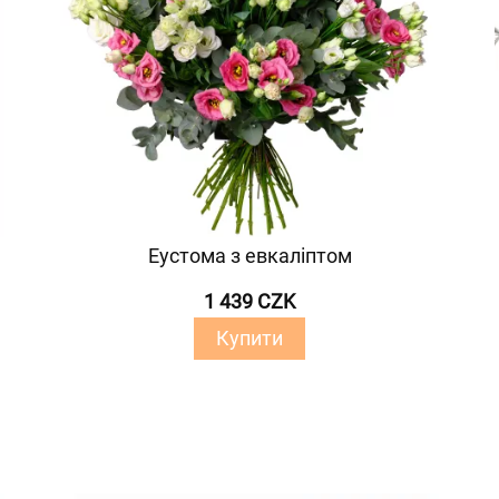
Еустома з евкаліптом
1 439 CZK
Купити