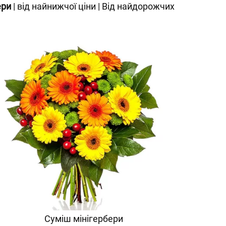
ери
|
від найнижчої ціни
|
Від найдорожчих
Суміш мінігербери