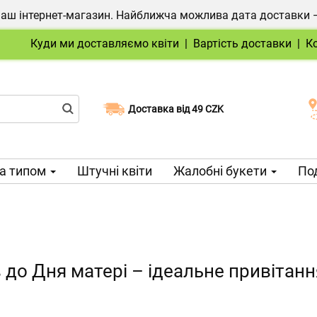
ш інтернет-магазин. Найближча можлива дата доставки — 1
Куди ми доставляємо квіти
|
Вартість доставки
|
К
Доставка від 49 CZK
Виберіть дату доставки
а типом
Штучні квіти
Жалобні букети
Под
ів до Дня матері – ідеальне привіта