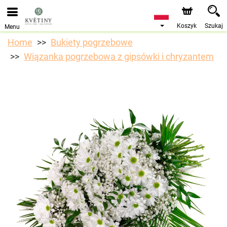
Przyjmujemy zamówienia za pośrednictwem naszego
sklepu internetowego. Najbliższy możliwy termin dostawy
to 10.08.2026 z powodu urlopu.
Koszyk
Szukaj
Menu
Home
Bukiety pogrzebowe
Wiązanka pogrzebowa z gipsówki i chryzantem