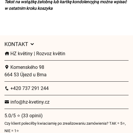
Tekst na wstążkę żałobną lub kartkę kondolencyjną można wpisać
w ostatnim kroku koszyka
KONTAKT
HZ květiny | Rozvoz květin
Komenského 98
664 53 Újezd u Brna
+420 737 291 244
info@hz-kvetiny.cz
5.0/5 ⭐ (33 opinii)
Czy klient poleciłby kwiaciarnię po zrealizowaniu zamówienia? TAK = 5⭐,
NIE = 1⭐