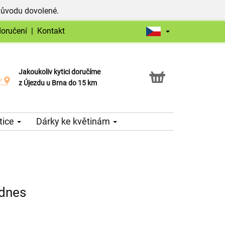
důvodu dovolené.
doručení
|
Kontakt
Jakoukoliv kytici doručíme
Možnost vyzvednout v naší květince
z Újezdu u Brna do 15 km
tice
Dárky ke květinám
 dnes