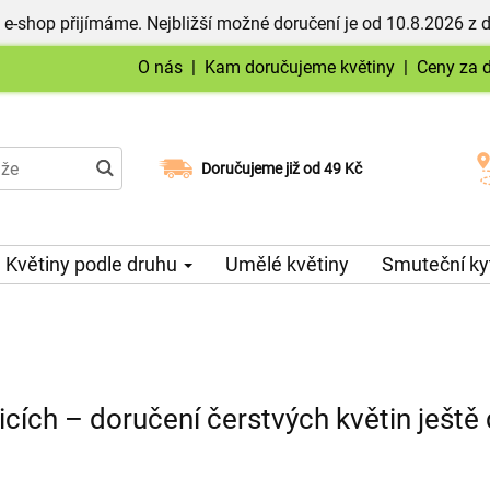
 e-shop přijímáme. Nejbližší možné doručení je od 10.8.2026 z 
O nás
|
Kam doručujeme květiny
|
Ceny za 
Doručujeme již od 49 Kč
Možný výběr času a dne doručení
Květiny podle druhu
Umělé květiny
Smuteční ky
icích – doručení čerstvých květin ještě