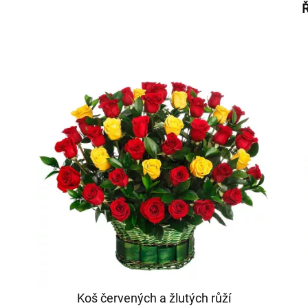
Ř
Koš červených a žlutých růží