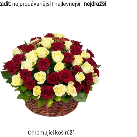
adit:
nejprodávanější
|
nejlevnější
|
nejdražší
Ohromující koš růží