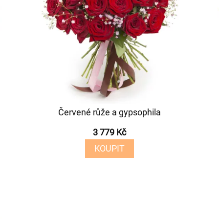
Červené růže a gypsophila
3 779 Kč
KOUPIT