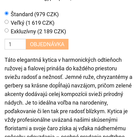
Štandard (979 CZK)
Veľký (1 619 CZK)
Exkluzívny (2 189 CZK)
OBJEDNÁVKA
Táto elegantná kytica v harmonických odtieňoch
ružovej a fialovej prináša do každého priestoru
sviežu radosť a nežnosť. Jemné ruže, chryzantémy a
gerbery sa krásne dopĺňajú navzájom, pričom zelené
akcenty dodávajú celej kompozícii svieži prírodný
nádych. Je to ideálna voľba na narodeniny,
poďakovanie či len tak pre radosť blízkym. Kytica je
vždy profesionálne uvázaná našimi skúsenými
floristami a svoje čaro získa aj vďaka nádhernému
spôsobu odovzdania – osobné predanie podtrhne