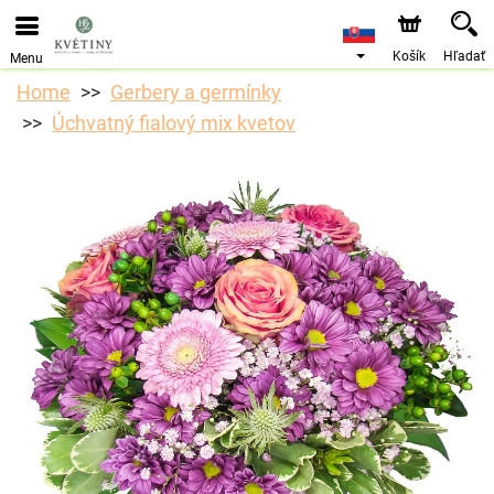
Objednávky prijímame prostredníctvom nášho e-shopu.
Najskorší možný termín doručenia je od 10.8.2026 z
dôvodu dovolenky.
Košík
Hľadať
Menu
Home
Gerbery a germínky
Úchvatný fialový mix kvetov