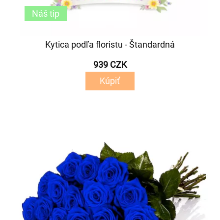
Náš tip
Kytica podľa floristu - Štandardná
939 CZK
Kúpiť