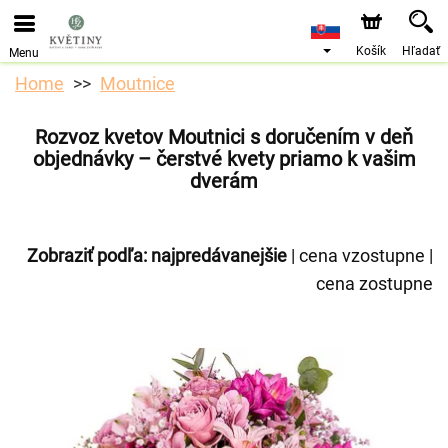
Objednávky prijímame prostredníctvom nášho e-shopu.
Najskorší možný termín doručenia je od 10.8.2026 z
dôvodu dovolenky.
Košík
Hľadať
Menu
Home
Moutnice
Rozvoz kvetov Moutnici s doručením v deň
objednávky – čerstvé kvety priamo k vašim
dverám
Zobraziť podľa:
najpredávanejšie
|
cena vzostupne
|
cena zostupne