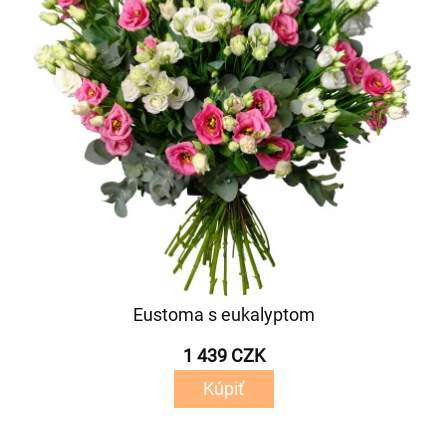
Eustoma s eukalyptom
1 439 CZK
Kúpiť